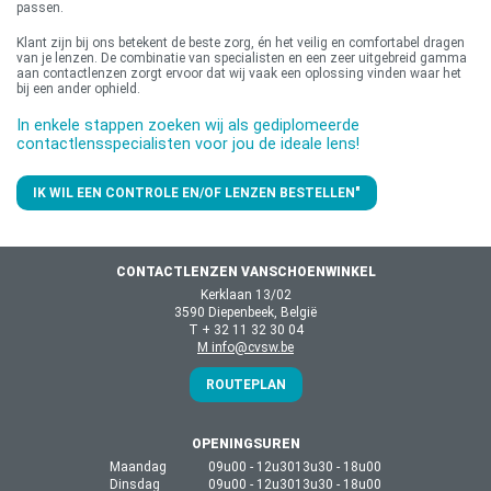
passen.
Klant zijn bij ons betekent de beste zorg, én het veilig en comfortabel dragen
van je lenzen. De combinatie van specialisten en een zeer uitgebreid gamma
aan contactlenzen zorgt ervoor dat wij vaak een oplossing vinden waar het
bij een ander ophield.
In enkele stappen zoeken wij als gediplomeerde
contactlensspecialisten voor jou de ideale lens!
IK WIL EEN CONTROLE EN/OF LENZEN BESTELLEN"
CONTACTLENZEN VANSCHOENWINKEL
Kerklaan 13/02
3590 Diepenbeek, België
T + 32 11 32 30 04
M info@cvsw.be
ROUTEPLAN
OPENINGSUREN
Maandag
09u00 - 12u30
13u30 - 18u00
Dinsdag
09u00 - 12u30
13u30 - 18u00