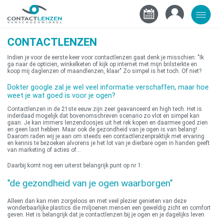
CONTACTLENZEN
Indien je voor de eerste keer voor contactlenzen gaat denk je misschien: "Ik
ga naar de opticien, winkelketen of kijk op internet met mijn brilsterkte en
koop mij daglenzen of maandlenzen, klaar" Zo simpel is het toch. Of niet?
Dokter google zal je wel veel informatie verschaffen, maar hoe
weet je wat goed is voor je ogen?
Contactlenzen in de 21ste eeuw zijn zeer geavanceerd en high tech. Het is
inderdaad mogelijk dat bovenomschreven scenario zo vlot en simpel kan
gaan. Je kan immers lenzendoosjes uit het rek kopen en daarmee goed zien
en geen last hebben. Maar ook de gezondheid van je ogen is van belang!
Daarom raden wij je aan om steeds een contactlenzenpraktijk met ervaring
en kennis te bezoeken alvorens je het lot van je dierbare ogen in handen geeft
van marketing of acties of...
Daarbij komt nog een uiterst belangrijk punt op nr 1:
"de gezondheid van je ogen waarborgen"
Alleen dan kan men zorgeloos en met veel plezier genieten van deze
wonderbaarlijke plastics die miljoenen mensen een geweldig zicht en comfort
geven. Het is belangrijk dat je contactlenzen bij je ogen en je dagelijks leven