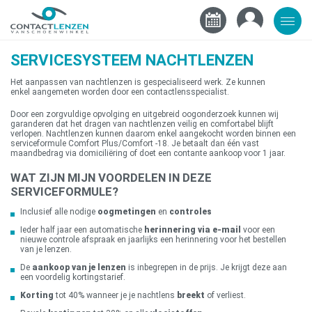
SERVICESYSTEEM NACHTLENZEN
Het aanpassen van nachtlenzen is gespecialiseerd werk. Ze kunnen
enkel aangemeten worden door een contactlensspecialist.
Door een zorgvuldige opvolging en uitgebreid oogonderzoek kunnen wij
garanderen dat het dragen van nachtlenzen veilig en comfortabel blijft
verlopen. Nachtlenzen kunnen daarom enkel aangekocht worden binnen een
serviceformule Comfort Plus/Comfort -18. Je betaalt dan één vast
maandbedrag via domiciliëring of doet een contante aankoop voor 1 jaar.
WAT ZIJN MIJN VOORDELEN IN DEZE
SERVICEFORMULE?
Inclusief alle nodige
oogmetingen
en
controles
Ieder half jaar een automatische
herinnering via e-mail
voor een
nieuwe controle afspraak en jaarlijks een herinnering voor het bestellen
van je lenzen.
De
aankoop van je lenzen
is inbegrepen in de prijs. Je krijgt deze aan
een voordelig kortingstarief.
Korting
tot 40% wanneer je je nachtlens
breekt
of verliest.