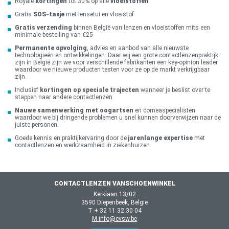
Royale
kortingen
tot 30% op alle
vloeistoffen
Gratis
SOS-tasje
met lensetui en vloeistof
Gratis verzending
binnen België van lenzen en vloeistoffen mits een
minimale bestelling van €25
Permanente opvolging
, advies en aanbod van alle nieuwste
technologieën en ontwikkelingen. Daar wij een grote contactlenzenpraktijk
zijn in België zijn we voor verschillende fabrikanten een key-opinion leader
waardoor we nieuwe producten testen voor ze op de markt verkrijgbaar
zijn.
Inclusief
kortingen op speciale trajecten
wanneer je beslist over te
stappen naar andere contactlenzen
Nauwe samenwerking met oogartsen
en corneaspecialisten
waardoor we bij dringende problemen u snel kunnen doorverwijzen naar de
juiste personen.
Goede kennis en praktijkervaring door de
jarenlange expertise
met
contactlenzen en werkzaamheid in ziekenhuizen.
CONTACTLENZEN VANSCHOENWINKEL
Kerklaan 13/02
3590 Diepenbeek, België
T + 32 11 32 30 04
M info@cvsw.be