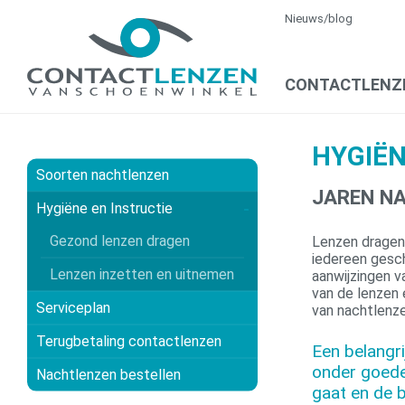
Nieuws/blog
CONTACTLENZ
HYGIË
Soorten nachtlenzen
JAREN NA
Hygiëne en Instructie
Gezond lenzen dragen
Lenzen dragen 
iedereen gesch
Lenzen inzetten en uitnemen
aanwijzingen v
van de lenzen 
Serviceplan
van nachtlenz
Terugbetaling contactlenzen
Een belangr
onder goede
Nachtlenzen bestellen
gaat en de 