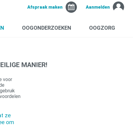
Afspraak maken
Aanmelden
EN
OOGONDERZOEKEN
OOGZORG
EILIGE MANIER!
e voor
 de
 gebruik
 voordelen
at ze
mee om