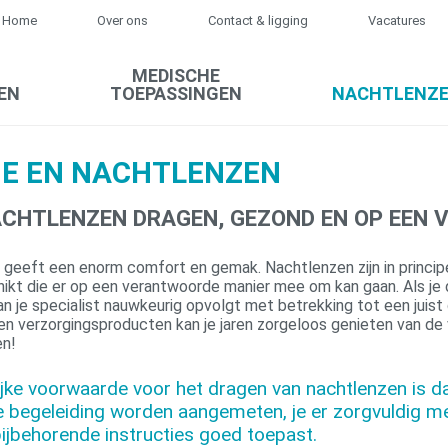
Home
Over ons
Contact & ligging
Vacatures
MEDISCHE
EN
TOEPASSINGEN
NACHTLENZ
NE EN NACHTLENZEN
CHTLENZEN DRAGEN, GEZOND EN OP EEN V
geeft een enorm comfort en gemak. Nachtlenzen zijn in princip
ikt die er op een verantwoorde manier mee om kan gaan. Als je
an je specialist nauwkeurig opvolgt met betrekking tot een juist
en verzorgingsproducten kan je jaren zorgeloos genieten van de
en!
ijke voorwaarde voor het dragen van nachtlenzen is d
 begeleiding worden aangemeten, je er zorgvuldig 
bijbehorende instructies goed toepast.