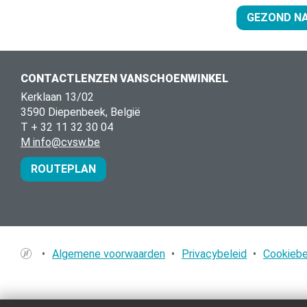
GEZOND N
CONTACTLENZEN VANSCHOENWINKEL
Kerklaan 13/02
3590 Diepenbeek, België
T + 32 11 32 30 04
M info@cvsw.be
ROUTEPLAN
•
Algemene voorwaarden
•
Privacybeleid
•
Cookiebe