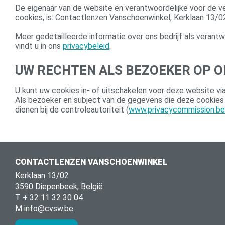
De eigenaar van de website en verantwoordelijke voor de 
cookies, is: Contactlenzen Vanschoenwinkel, Kerklaan 13/
Meer gedetailleerde informatie over ons bedrijf als veran
vindt u in ons
privacybeleid
.
UW RECHTEN ALS BEZOEKER OP O
U kunt uw cookies in- of uitschakelen voor deze website via
Als bezoeker en subject van de gegevens die deze cookies 
dienen bij de controleautoriteit (
www.privacycommission.be
CONTACTLENZEN VANSCHOENWINKEL
Kerklaan 13/02
3590 Diepenbeek, België
T + 32 11 32 30 04
M info@cvsw.be