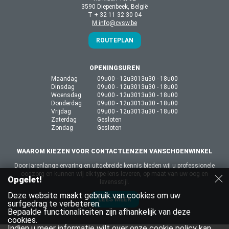
3590 Diepenbeek, België
T + 32 11 32 30 04
M info@cvsw.be
ROUTEPLAN
OPENINGSUREN
Maandag
09u00 - 12u30
13u30 - 18u00
Dinsdag
09u00 - 12u30
13u30 - 18u00
Woensdag
09u00 - 12u30
13u30 - 18u00
Donderdag
09u00 - 12u30
13u30 - 18u00
Vrijdag
09u00 - 12u30
13u30 - 18u00
Zaterdag
Gesloten
Zondag
Gesloten
WAAROM KIEZEN VOOR CONTACTLENZEN VANSCHOENWINKEL
Door jarenlange ervaring en uitgebreide kennis bieden wij u professionele
oogzorg en kunnen wij elk type lens leveren, op maat van uw oog en
Opgelet!
levensstijl.
Deze website maakt gebruik van cookies om uw
LEES MEER
surfgedrag te verbeteren.
Bepaalde functionaliteiten zijn afhankelijk van deze
cookies.
Indien u meer informatie wilt over onze cookie policy kan