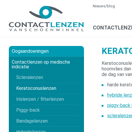
Nieuws/blog
CONTACTLENZ
KERAT
Oogaandoeningen
Contactlenzen op medische
Keratoconusle
indicatie
hoornvlies dan
de dag van van
Scleralenzen
harde kera
Keratoconuslenzen
hybride len
Irislenzen / filterlenzen
piggy-back
Piggy-back
scleralenze
Bandagelenzen
Hybridelenzen