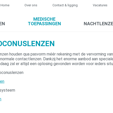
Home
Over ons
Contact & ligging
Vacatures
MEDISCHE
EN
TOEPASSINGEN
NACHTLENZ
OCONUSLENZEN
nzen houden qua pasvorm méér rekening met de vervorming van
 normale contactlenzen. Dankzij het enorme aanbod aan special
daag zal er altijd een oplosing gevonden worden voor ieders situ
toconuslenzen
zen
systeem
n