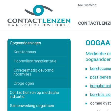
Nieuws/blog
CONTACTLENZ
OOGAA
Oogaandoeningen
Keratoconus
Medische co
oogaandoen
Hoornvliestransplantatie
keratoconus
Onregelmatig gevormd
hoornvlies
post-penetr
Droge ogen
irregulair 
Contactlenzen op medische
keratitis s
indicatie
cornea dyst
Samenwerking oogartsen