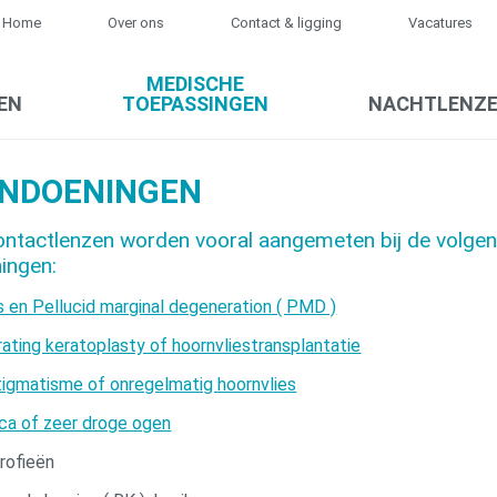
Home
Over ons
Contact & ligging
Vacatures
MEDISCHE
EN
TOEPASSINGEN
NACHTLENZ
NDOENINGEN
ntactlenzen worden vooral aangemeten bij de volge
ingen:
 en Pellucid marginal degeneration ( PMD )
ating keratoplasty of hoornvliestransplantatie
astigmatisme of onregelmatig hoornvlies
icca of zeer droge ogen
rofieën