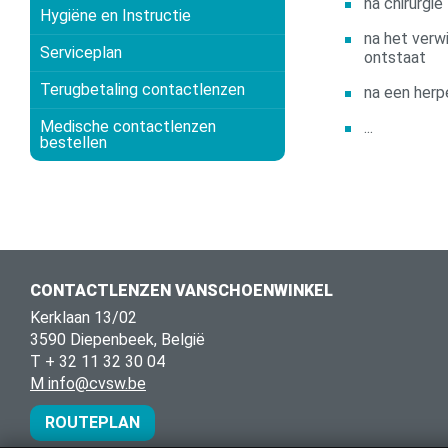
na chirurgie 
Hygiëne en Instructie
na het verw
Serviceplan
ontstaat
Terugbetaling contactlenzen
na een herp
Medische contactlenzen
...
bestellen
CONTACTLENZEN VANSCHOENWINKEL
Kerklaan 13/02
3590 Diepenbeek, België
T + 32 11 32 30 04
M info@cvsw.be
ROUTEPLAN