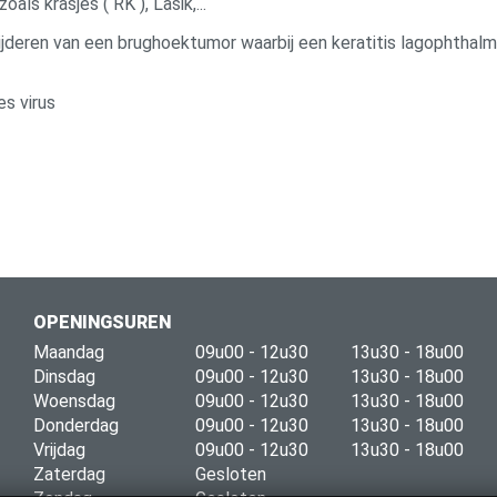
zoals krasjes ( RK ), Lasik,...
ijderen van een brughoektumor waarbij een keratitis lagophthal
es virus
OPENINGSUREN
Maandag
09u00 - 12u30
13u30 - 18u00
Dinsdag
09u00 - 12u30
13u30 - 18u00
Woensdag
09u00 - 12u30
13u30 - 18u00
Donderdag
09u00 - 12u30
13u30 - 18u00
Vrijdag
09u00 - 12u30
13u30 - 18u00
Zaterdag
Gesloten