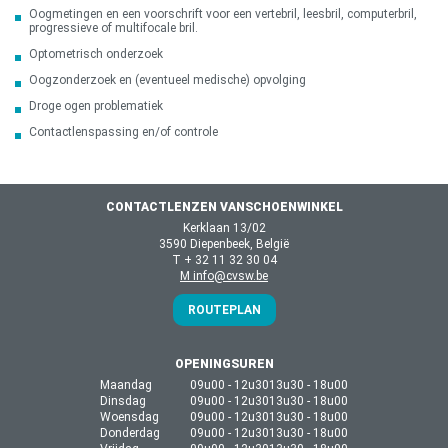
Oogmetingen en een voorschrift voor een vertebril, leesbril, computerbril,
progressieve of multifocale bril.
Optometrisch onderzoek
Oogzonderzoek en (eventueel medische) opvolging
Droge ogen problematiek
Contactlenspassing en/of controle
CONTACTLENZEN VANSCHOENWINKEL
Kerklaan 13/02
3590 Diepenbeek, België
T + 32 11 32 30 04
M info@cvsw.be
ROUTEPLAN
OPENINGSUREN
Maandag
09u00 - 12u30
13u30 - 18u00
Dinsdag
09u00 - 12u30
13u30 - 18u00
Woensdag
09u00 - 12u30
13u30 - 18u00
Donderdag
09u00 - 12u30
13u30 - 18u00