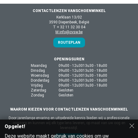
CONTACTLENZEN VANSCHOENWINKEL
Kerklaan 13/02
3590 Diepenbeek, België
T + 32 11 32 30 04
M info@cvsw.be
ROUTEPLAN
OPENINGSUREN
Maandag
09u00 - 12u30
13u30 - 18u00
Dinsdag
09u00 - 12u30
13u30 - 18u00
Woensdag
09u00 - 12u30
13u30 - 18u00
Donderdag
09u00 - 12u30
13u30 - 18u00
Vrijdag
09u00 - 12u30
13u30 - 18u00
Zaterdag
Gesloten
Zondag
Gesloten
WAAROM KIEZEN VOOR CONTACTLENZEN VANSCHOENWINKEL
Door jarenlange ervaring en uitgebreide kennis bieden wij u professionele
oogzorg en kunnen wij elk type lens leveren, op maat van uw oog en
Opgelet!
levensstijl.
Deze website maakt gebruik van cookies om uw