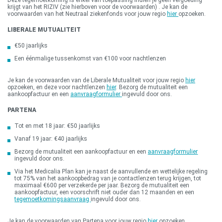
Deze tegemoetkoming is enkel van toepassing indien je geen vergoeding
krijgt van het RIZIV (zie hierboven voor de voorwaarden) . Je kan de
voorwaarden van het Neutraal ziekenfonds voor jouw regio
hier
opzoeken.
LIBERALE MUTUALITEIT
€50 jaarlijks
Een éénmalige tussenkomst van €100 voor nachtlenzen
Je kan de voorwaarden van de Liberale Mutualiteit voor jouw regio
hier
opzoeken, en deze voor nachtlenzen
hier
. Bezorg de mutualiteit een
aankoopfactuur en een
aanvraagformulier
ingevuld door ons.
PARTENA
Tot en met 18 jaar: €50 jaarlijks
Vanaf 19 jaar: €40 jaarlijks
Bezorg de mutualiteit een aankoopfactuur en een
aanvraagformulier
ingevuld door ons.
Via het Medicalia Plan kan je naast de aanvullende en wettelijke regeling
tot 75% van het aankoopbedrag van je contactlenzen terug krijgen, tot
maximaal €600 per verzekerde per jaar. Bezorg de mutualiteit een
aankoopfactuur, een voorschrift niet ouder dan 12 maanden en een
tegemoetkomingsaanvraag
ingevuld door ons.
Je kan de voorwaarden van Partena voor jouw regio
hier
opzoeken.