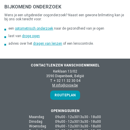
BIJKOMEND ONDERZOEK
Wens je een uitgebreider oogonderzoek? Naast een gewone brilmeting kan je
bij ons ook terecht voor:
een
optometrisch onderzoek
naar de gezondheid van je ogen
last van
droge ogen
advies over het
dragen van lenzen
of een lenscontrole.
CONTACTLENZEN VANSCHOENWINKEL
Kerklaan 13/02
3590 Diepenbeek, België
T + 32 11 32 30 04
M info@cvsw.be
ROUTEPLAN
OPENINGSUREN
Maandag
09u00 - 12u30
13u30 - 18u00
Dinsdag
09u00 - 12u30
13u30 - 18u00
Woensdag
09u00 - 12u30
13u30 - 18u00