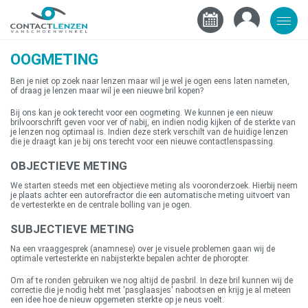
OOGMETING
Ben je niet op zoek naar lenzen maar wil je wel je ogen eens laten nameten,
of draag je lenzen maar wil je een nieuwe bril kopen?
Bij ons kan je ook terecht voor een oogmeting. We kunnen je een nieuw
brilvoorschrift geven voor ver of nabij, en indien nodig kijken of de sterkte van
je lenzen nog optimaal is. Indien deze sterk verschilt van de huidige lenzen
die je draagt kan je bij ons terecht voor een nieuwe contactlenspassing.
OBJECTIEVE METING
We starten steeds met een objectieve meting als vooronderzoek. Hierbij neem
je plaats achter een autorefractor die een automatische meting uitvoert van
de vertesterkte en de centrale bolling van je ogen.
SUBJECTIEVE METING
Na een vraaggesprek (anamnese) over je visuele problemen gaan wij de
optimale vertesterkte en nabijsterkte bepalen achter de phoropter.
Om af te ronden gebruiken we nog altijd de pasbril. In deze bril kunnen wij de
correctie die je nodig hebt met 'pasglaasjes' nabootsen en krijg je al meteen
een idee hoe de nieuw opgemeten sterkte op je neus voelt.