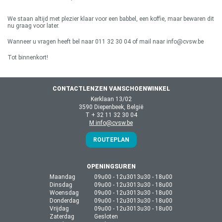
We staan altijd met plezier klaar voor een babbel, een koffie, maar bewaren dit
nu graag voor later.
Wanneer u vragen heeft bel naar 011 32 30 04 of mail naar info@cvsw.be
Tot binnenkort!
CONTACTLENZEN VANSCHOENWINKEL
Kerklaan 13/02
3590 Diepenbeek, België
T + 32 11 32 30 04
M info@cvsw.be
ROUTEPLAN
OPENINGSUREN
Maandag
09u00 - 12u30
13u30 - 18u00
Dinsdag
09u00 - 12u30
13u30 - 18u00
Woensdag
09u00 - 12u30
13u30 - 18u00
Donderdag
09u00 - 12u30
13u30 - 18u00
Vrijdag
09u00 - 12u30
13u30 - 18u00
Zaterdag
Gesloten